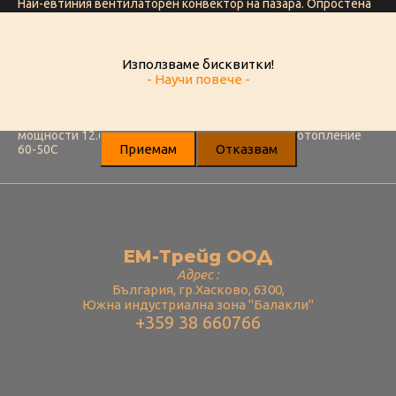
Най-евтиния вентилаторен конвектор на пазара. Опростена
конструкция, лесна подръжка.
Най изгодното предложене на пазара. Лидер в
съотношението цена-мощност дори в сравнение с радиатор.
Изключително подходящ за хотелски стаи както и проекти с
Използваме бисквитки!
нисък бюджет.
- Научи повече -
Мощност
дебит 2380 m3/h
мощности 12.60 kW охлaждане 7-12С, 18.90 kW отопление
Приемам
Отказвам
60-50C
ЕМ-Трейд ООД
Адрес :
България, гр.Хасково, 6300,
Южна индустриална зона "Балакли"
+359 38 660766