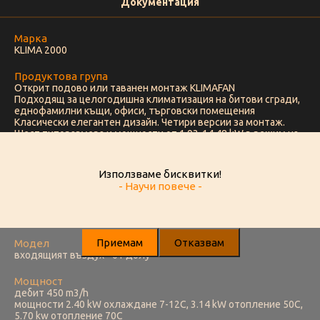
Документация
Марка
KLIMA 2000
Продуктова група
Открит подово или таванен монтаж KLIMAFAN
Подходящ за целогодишна климатизация на битови сгради,
еднофамилни къщи, офиси, търговски помещения
Класически елегантен дизайн. Четири версии за монтаж.
Шест типоразмера и мощности от 1.93-14.48 kW в режим на
отопление и 1.45-6.12 kW в режим на охлаждане. Два вида
вентилатори. Разнообразие от аксесоари. Подходящ за
целогодишна климатизация на битови сгради, еднофамилни
Използваме бисквитки!
къщи, офиси, търговски помещения
- Научи повече -
Тръбите от
подвързване по вода от ляво, електричество от дясно
Приемам
Отказвам
Модел
входящият въздух - от долу
Мощност
дебит 450 m3/h
мощности 2.40 kW охлaждане 7-12С, 3.14 kW отопление 50C,
5.70 kw отопление 70C